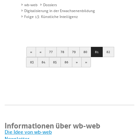
wb-web
Dossiers
Digitalisierung in der Erwachsenenbildung
Folge 13: Künstliche Intelligenz
First
Previous
77
78
79
80
81
82
Next
Last
83
84
85
86
Informationen über wb-web
Die Idee von wb-web