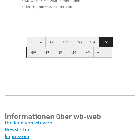
wb-web
Material
Methoden
Der Lernprozess im Portfolio
First
Previous
151
152
153
154
155
Next
Last
156
157
158
159
160
Informationen über wb-web
Die Idee von wb-web
Newsletter
Impressum