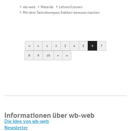
wb-web
Material
Lehren/Lernen
Mit dem Talentkompass Stärken bewusst machen
First
Previous
1
2
3
4
5
6
7
Next
Last
8
9
10
Informationen über wb-web
Die Idee von wb-web
Newsletter