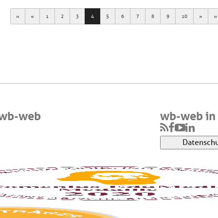
First
Previous
Next
1
2
3
4
5
6
7
8
9
10
 wb-web
wb-web in 
Datenschu