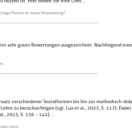
nutzen ist. Hier finden Sie eine Chec...
richtige Medium für meine Veranstaltung?
it sehr guten Bewertungen ausgezeichnet. Nachfolgend eine L
nk
tz verschiedener Sozialformen bis hin zur methodisch-didakt
 Lehre zu berücksichtigen (vgl. Lux et al., 2023, S. 117). Dabe
., 2023, S. 136 – 142)....
italer Lehre