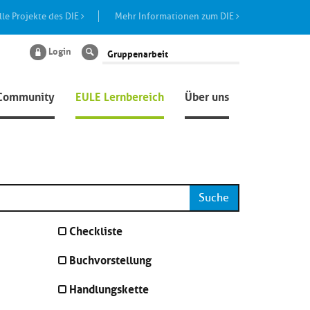
lle Projekte des DIE
Mehr Informationen zum DIE
Login
Suche
Community
EULE Lernbereich
Über uns
Suche
Checkliste
Buchvorstellung
Handlungskette