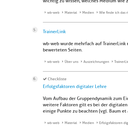
wichtig zu wissen, welches Medium wie zu 
wb-web
Material
Medien
Wie finde ich das 
TrainerLink
wb-web wurde mehrfach auf TrainerLink m
bewerteten Seiten.
wb-web
Über uns
Auszeichnungen
TrainerLi
Checkliste
Erfolgsfaktoren digitaler Lehre
Vom Aufbau der Gruppendynamik zum Einsa
weitere Faktoren gilt es bei der digitalen
einige Punkte zu beachten (vgl. Baum et al
wb-web
Material
Medien
Erfolgsfaktoren dig