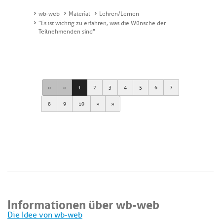
wb-web
Material
Lehren/Lernen
"Es ist wichtig zu erfahren, was die Wünsche der
Teilnehmenden sind"
First
Previous
1
2
3
4
5
6
7
Next
Last
8
9
10
Informationen über wb-web
Die Idee von wb-web