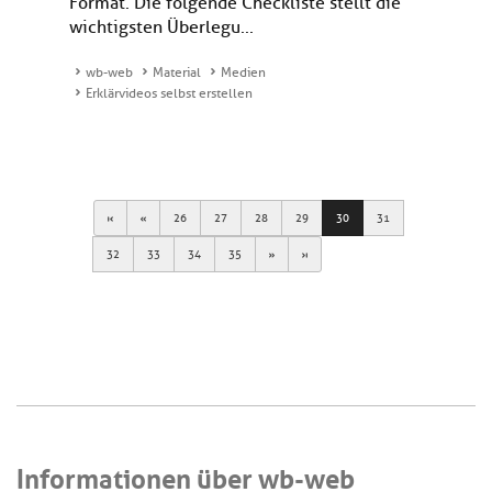
Format. Die folgende Checkliste stellt die
wichtigsten Überlegu...
wb-web
Material
Medien
Erklärvideos selbst erstellen
First
Previous
26
27
28
29
30
31
Next
Last
32
33
34
35
Informationen über wb-web