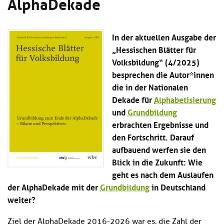
AlphaDekade
Kl
Material
u
de
si
di
Se
hi
Un
Do
In der aktuellen Ausgabe der
Podcast
u
de
an
di
Se
„Hessischen Blätter für
Un
Wi
Volksbildung“ (4/2025)
Kl
Community
de
an
besprechen die Autor*innen
si
Se
hi
die in der Nationalen
Ma
Kl
EULE Lernbereich
u
an
Dekade für
Alphabetisierung
si
di
und
Grundbildung
hi
Un
Kl
erbrachten Ergebnisse und
Über uns
u
de
si
di
Se
den Fortschritt. Darauf
hi
Un
C
aufbauend werfen sie den
u
de
an
Blick in die Zukunft: Wie
di
Se
Un
geht es nach dem Auslaufen
EU
de
Le
der AlphaDekade mit der
Grundbildung
in Deutschland
Se
an
weiter?
Üb
un
Ziel der AlphaDekade 2016-2026 war es, die Zahl der
an