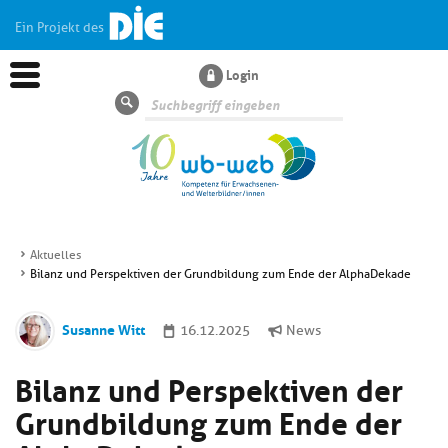
Ein Projekt des
Login
Suche
Aktuelles
Bilanz und Perspektiven der Grundbildung zum Ende der AlphaDekade
Aktuelles
Susanne Witt
16.12.2025
News
Kl
Dossiers
si
Bilanz und Perspektiven der
hi
Kl
Wissen
u
Grundbildung zum Ende der
si
di
hi
Un