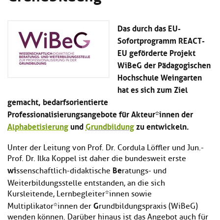
Kl
Material
u
de
si
di
Se
hi
Un
Das durch das EU-
Do
Podcast
u
de
an
Sofortprogramm REACT-
di
Se
EU geförderte Projekt
Un
Wi
Kl
WiBeG der Pädagogischen
Community
de
an
si
Se
Hochschule Weingarten
hi
Ma
hat es sich zum Ziel
Kl
EULE Lernbereich
u
an
gemacht, bedarfsorientierte
si
di
hi
Un
Professionalisierungsangebote für Akteur*innen der
Kl
Über uns
u
de
Alphabetisierung
und
Grundbildung
zu entwickeln.
si
di
Se
hi
Un
C
Unter der Leitung von Prof. Dr. Cordula Löffler und Jun.-
u
de
an
Prof. Dr. Ilka Koppel ist daher die bundesweit erste
di
Se
wi
Be
Un
EU
ssenschaftlich-didaktische
ratungs- und
de
Le
Weiterbildungsstelle
entstanden, an die sich
Se
an
Kursleitende, Lernbegleiter*innen sowie
Üb
G
Multiplikator*innen der
rundbildungspraxis (WiBeG)
un
wenden können. Darüber hinaus ist das Angebot auch für
an