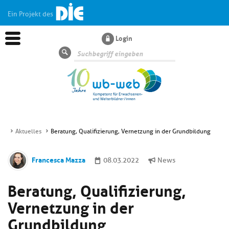
Ein Projekt des
Login
Suche
Aktuelles
Beratung, Qualifizierung, Vernetzung in der Grundbildung
Aktuelles
Francesca Mazza
08.03.2022
News
Kl
Dossiers
Beratung, Qualifizierung,
si
hi
Vernetzung in der
Kl
Wissen
u
si
di
Grundbildung
hi
Un