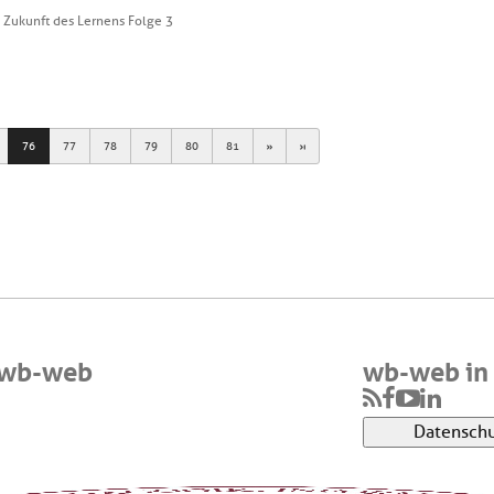
Zukunft des Lernens Folge 3
Next
Last
76
77
78
79
80
81
 wb-web
wb-web in 
Datenschu