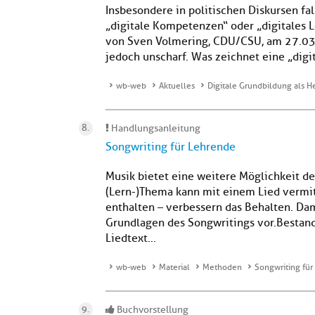
Insbesondere in politischen Diskursen fa
„digitale Kompetenzen“ oder „digitales Le
von Sven Volmering, CDU/CSU, am 27.03.2
jedoch unscharf. Was zeichnet eine „digit
wb-web
Aktuelles
Digitale Grundbildung als 
Handlungsanleitung
Songwriting für Lehrende
Musik bietet eine weitere Möglichkeit d
(Lern-)Thema kann mit einem Lied vermit
enthalten – verbessern das Behalten. Dami
Grundlagen des Songwritings vor.Bestandt
Liedtext...
wb-web
Material
Methoden
Songwriting fü
Buchvorstellung