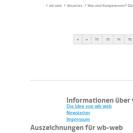
wb-web
Aktuelles
Was sind Kompetenzen? Die 
First
Previous
72
73
74
75
Informationen über
Die Idee von wb-web
Newsletter
Impressum
Auszeichnungen für wb-web