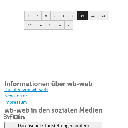
First
Previous
6
7
8
9
10
11
12
Next
Last
13
14
15
Informationen über wb-web
Die Idee von wb-web
Newsletter
Impressum
wb-web in den sozialen Medien
Datenschutz-Einstellungen ändern