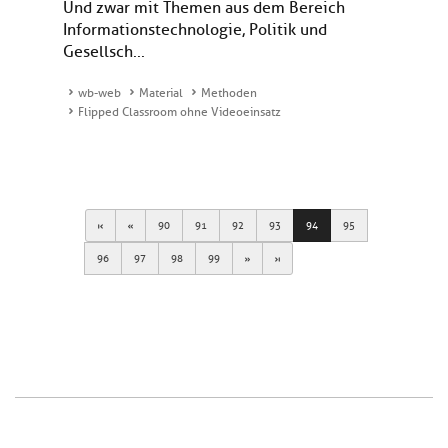
Und zwar mit Themen aus dem Bereich
Informationstechnologie, Politik und
Gesellsch...
wb-web
Material
Methoden
Flipped Classroom ohne Videoeinsatz
First
Previous
90
91
92
93
94
95
Next
Last
96
97
98
99