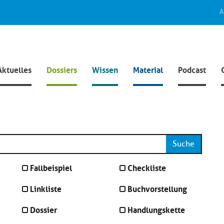
A
Aktuelles
Dossiers
Wissen
Material
Podcast
Suche
Fallbeispiel
Checkliste
Linkliste
Buchvorstellung
Dossier
Handlungskette