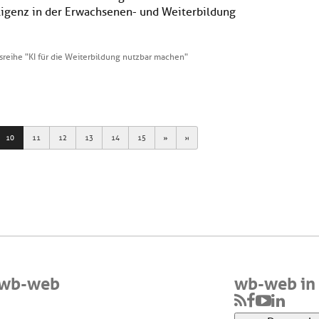
lligenz in der Erwachsenen- und Weiterbildung
sreihe "KI für die Weiterbildung nutzbar machen"
Next
Last
10
11
12
13
14
15
 wb-web
wb-web in 