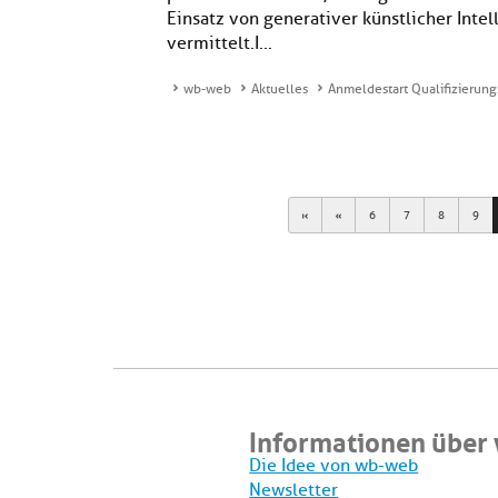
Einsatz von generativer künstlicher Inte
vermittelt.I...
wb-web
Aktuelles
Anmeldestart Qualifizierung
First
Previous
6
7
8
9
Informationen über
Die Idee von wb-web
Newsletter