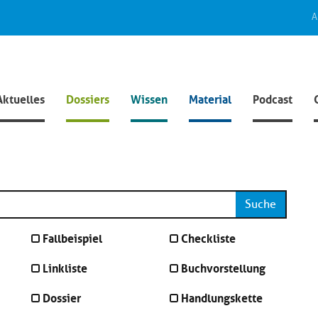
A
Aktuelles
Dossiers
Wissen
Material
Podcast
Suche
Fallbeispiel
Checkliste
Linkliste
Buchvorstellung
Dossier
Handlungskette