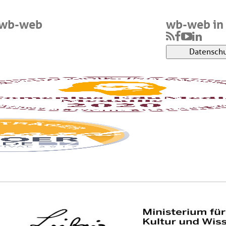
 wb-web
wb-web in 
Datenschu