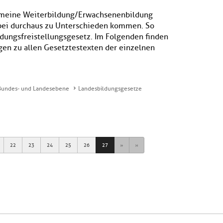
gemeine Weiterbildung/Erwachsenenbildung
rbei durchaus zu Unterschieden kommen. So
ldungsfreistellungsgesetz. Im Folgenden finden
ngen zu allen Gesetztestexten der einzelnen
 Bundes- und Landesebene
Landesbildungsgesetze
Next
Last
22
23
24
25
26
27