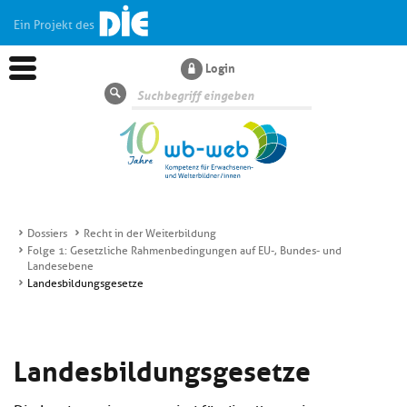
Ein Projekt des
Login
Suche
Dossiers
Recht in der Weiterbildung
Folge 1: Gesetzliche Rahmenbedingungen auf EU-, Bundes- und
Aktuelles
Landesebene
Landesbildungsgesetze
Kl
Dossiers
si
hi
Landesbildungsgesetze
Kl
Wissen
u
si
di
hi
Un