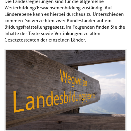
Die Landesregierungen sind für die allgemeine
Kl
Material
u
de
Weiterbildung/Erwachsenenbildung zuständig. Auf
si
di
Se
Länderebene kann es hierbei durchaus zu Unterschieden
hi
Un
Do
Podcast
u
kommen. So verzichten zwei Bundesländer auf ein
de
an
di
Se
Bildungsfreistellungsgesetz. Im Folgenden finden Sie die
Un
Wi
Inhalte der Texte sowie Verlinkungen zu allen
Kl
Community
de
an
Gesetztestexten der einzelnen Länder.
si
Se
hi
Ma
Kl
EULE Lernbereich
u
an
si
di
hi
Un
Kl
Über uns
u
de
si
di
Se
hi
Un
C
u
de
an
di
Se
Un
EU
de
Le
Se
an
Üb
un
an