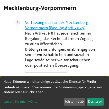
Mecklenburg-Vorpommern
Verfassung des Landes Mecklenburg-
Vorpommern (Fassung April 2025)
Nach Artikel § 8 hat jeder nach seiner
Begabung das Recht auf freien Zugang
zu allen öffentlichen
Bildungseinrichtungen, unabhängig von
seiner wirtschaftlichen und sozialen
Lage sowie seiner weltanschaulichen
oder politischen Überzeugung.
Gesetz über die Hochschulen des
Media
Hallo! Könnten wir bitte einige zusätzliche Dienste für
Landes Mecklenburg-Vorpommern (LHG
Embeds
aktivieren? Sie können Ihre Zustimmung später jederzeit
M-V)
ändern oder zurückziehen.
Gemäß § 31 entwickeln Hochschulen
wissenschaftliche Weiterbildungen und
Lassen Sie mich wählen
Ich lehne ab
Das ist ok
bieten weiterbildende Studien zur