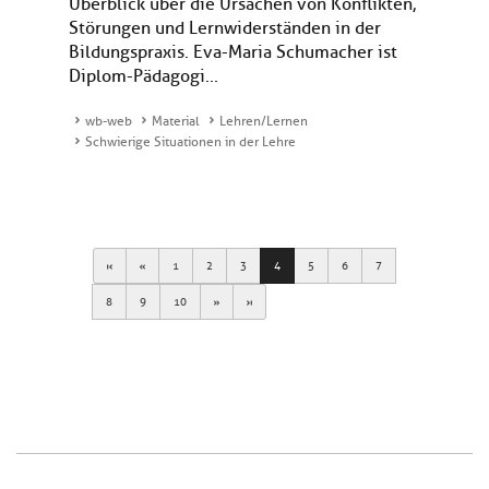
Überblick über die Ursachen von Konflikten,
Störungen und Lernwiderständen in der
Bildungspraxis. Eva-Maria Schumacher ist
Diplom-Pädagogi...
wb-web
Material
Lehren/Lernen
Schwierige Situationen in der Lehre
First
Previous
1
2
3
4
5
6
7
Next
Last
8
9
10