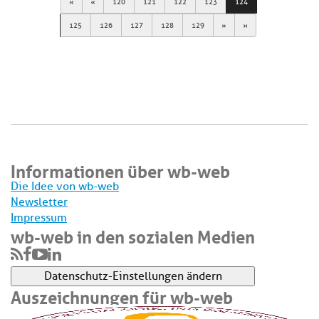
First
Previous
120
121
122
123
124
Next
Last
125
126
127
128
129
Informationen über wb-web
Die Idee von wb-web
Newsletter
Impressum
wb-web in den sozialen Medien
Datenschutz-Einstellungen ändern
Auszeichnungen für wb-web