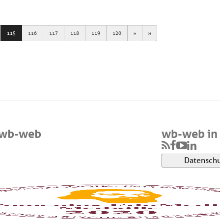
Next
Last
115
116
117
118
119
120
 wb-web
wb-web in 
Datenschu