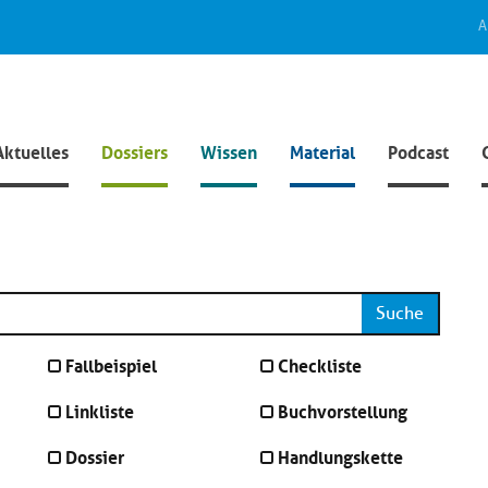
A
Aktuelles
Dossiers
Wissen
Material
Podcast
Suche
Fallbeispiel
Checkliste
Linkliste
Buchvorstellung
Dossier
Handlungskette