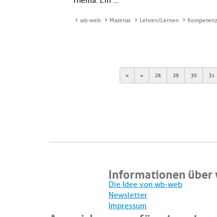
Thema. Ein ...
wb-web
Material
Lehren/Lernen
Kompetenze
First
Previous
28
29
30
31
Informationen über
Die Idee von wb-web
Newsletter
Impressum