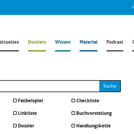
A
Aktuelles
Dossiers
Wissen
Material
Podcast
Suche
Fallbeispiel
Checkliste
Linkliste
Buchvorstellung
Dossier
Handlungskette