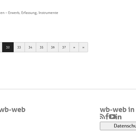
n – Erwerb, Erfassung, Instrumente
Next
Last
32
33
34
35
36
37
 wb-web
wb-web in 
Datenschu