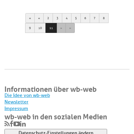
First
Previous
2
3
4
5
6
7
8
Next
Last
9
10
11
Informationen über wb-web
Die Idee von wb-web
Newsletter
Impressum
wb-web in den sozialen Medien
Datenschutz-Einstellungen ändern