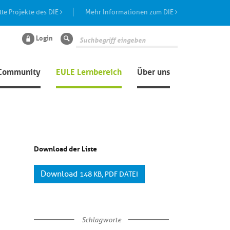
lle Projekte des DIE
Mehr Informationen zum DIE
Login
Suche
Community
EULE Lernbereich
Über uns
Download der Liste
Download
148 KB, PDF DATEI
Schlagworte