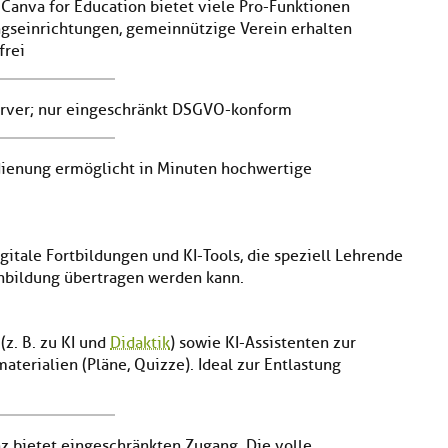
 Canva for Education bietet viele Pro-Funktionen
ungseinrichtungen, gemeinnützige Verein erhalten
frei
Server; nur eingeschränkt DSGVO-konform
edienung ermöglicht in Minuten hochwertige
igitale Fortbildungen und KI-Tools, die speziell Lehrende
nbildung übertragen werden kann.
(z. B. zu KI und
Didaktik
) sowie KI-Assistenten zur
terialien (Pläne, Quizze). Ideal zur Entlastung
nz bietet eingeschränkten Zugang. Die volle