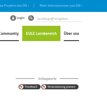
lle Projekte des DIE
Mehr Informationen zum DIE
Login
Suche
Community
EULE Lernbereich
Über uns
Schlagworte
Feedback
Veranstaltung planen