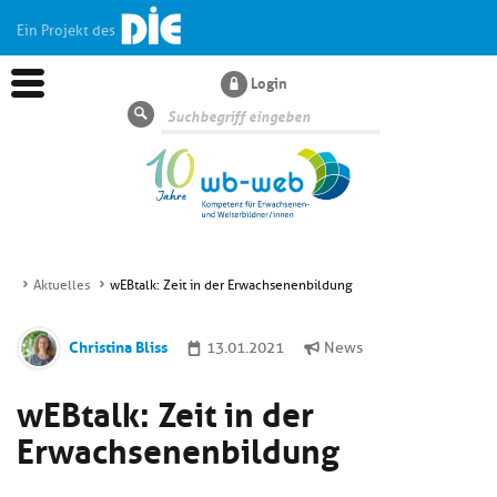
Ein Projekt des
Login
Suche
Aktuelles
wEBtalk: Zeit in der Erwachsenenbildung
Aktuelles
Christina Bliss
13.01.2021
News
Kl
Dossiers
wEBtalk: Zeit in der
si
hi
Erwachsenenbildung
Kl
Wissen
u
si
di
hi
Un