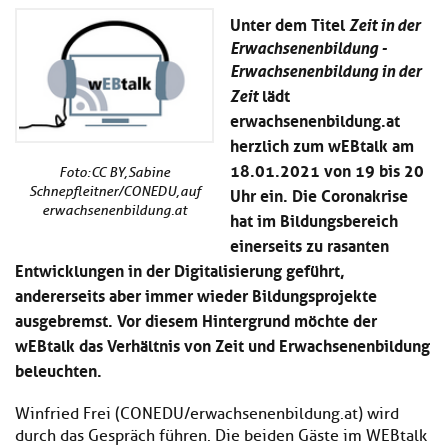
Kl
Material
u
de
Unter dem Titel
Zeit in der
si
di
Se
Erwachsenenbildung -
hi
Un
Do
Podcast
u
Erwachsenenbildung in der
de
an
di
lädt
Se
Zeit
Un
Wi
erwachsenenbildung.at
Kl
Community
de
an
herzlich zum wEBtalk am
si
Se
18.01.2021 von 19 bis 20
hi
Ma
Foto: CC BY, Sabine
Kl
EULE Lernbereich
u
an
Uhr ein. Die Coronakrise
Schnepfleitner/CONEDU, auf
si
di
erwachsenenbildung.at
hat im Bildungsbereich
hi
Un
einerseits zu rasanten
Kl
Über uns
u
de
si
Entwicklungen in der Digitalisierung geführt,
di
Se
hi
Un
C
andererseits aber immer wieder Bildungsprojekte
u
de
an
ausgebremst. Vor diesem Hintergrund möchte der
di
Se
wEBtalk das Verhältnis von Zeit und Erwachsenenbildung
Un
EU
de
beleuchten.
Le
Se
an
Üb
Winfried Frei (CONEDU/erwachsenenbildung.at) wird
un
durch das Gespräch führen. Die beiden Gäste im WEBtalk
an