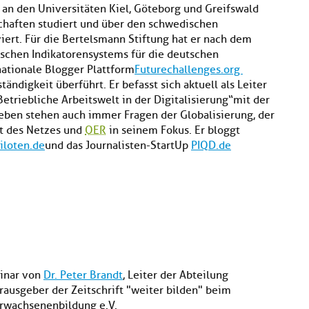
 an den Universitäten Kiel, Göteborg und Greifswald
haften studiert und über den schwedischen
ert. Für die Bertelsmann Stiftung hat er nach dem
schen Indikatorensystems für die deutschen
nationale Blogger Plattform
Futurechallenges.org
ständigkeit überführt. Er befasst sich aktuell als Leiter
Betriebliche Arbeitswelt in der Digitalisierung“ mit der
neben stehen auch immer Fragen der Globalisierung, der
it des Netzes und
OER
in seinem Fokus. Er bloggt
iloten.de
und das Journalisten-StartUp
PIQD.de
binar von
Dr. Peter Brandt
, Leiter der Abteilung
ausgeber der Zeitschrift "weiter bilden" beim
Erwachsenenbildung e.V.