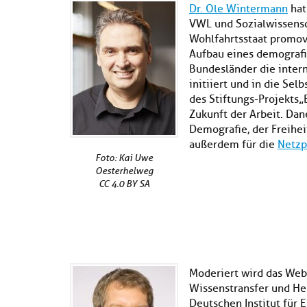
Dr. Ole Wintermann
hat
VWL und Sozialwissensc
Wohlfahrtsstaat promovi
Aufbau eines demografi
Bundesländer die inter
initiiert und in die Selb
des Stiftungs-Projekts „
Zukunft der Arbeit. Da
Demografie, der Freihe
außerdem für die
Netzp
Foto: Kai Uwe
Oesterhelweg
CC 4.0 BY SA
Moderiert wird das We
Wissenstransfer und Her
Deutschen Institut für 