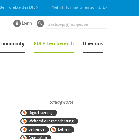
lle Projekte des DIE
Mehr Informationen zum DIE
Login
Suche
Community
EULE Lernbereich
Über uns
Schlagworte
Digitalisierung
Weiterbildungseinrichtung
Lehrende
Lehren
Arbeitsfeld