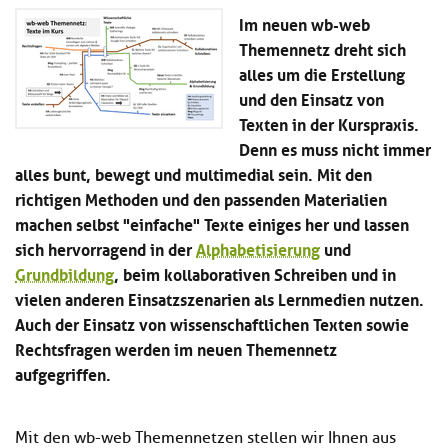
Kl
Material
u
de
Im neuen wb-web
si
di
Se
Themennetz dreht sich
hi
Un
Do
alles um die Erstellung
Podcast
u
de
an
di
Se
und den Einsatz von
Un
Wi
Texten in der Kurspraxis.
Kl
Community
de
an
Denn es muss nicht immer
si
Se
hi
alles bunt, bewegt und multimedial sein. Mit den
Ma
Kl
EULE Lernbereich
u
an
richtigen Methoden und den passenden Materialien
si
di
machen selbst "einfache" Texte einiges her und lassen
hi
Un
Kl
sich hervorragend in der
Alphabetisierung
und
Über uns
u
de
si
di
Se
Grundbildung
, beim kollaborativen Schreiben und in
hi
Un
C
vielen anderen Einsatzszenarien als Lernmedien nutzen.
u
de
an
Auch der Einsatz von wissenschaftlichen Texten sowie
di
Se
Un
Rechtsfragen werden im neuen Themennetz
EU
de
Le
aufgegriffen.
Se
an
Üb
un
Mit den wb-web Themennetzen stellen wir Ihnen aus
an