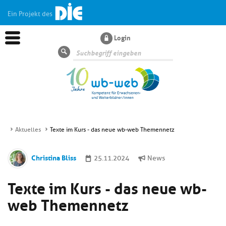
Ein Projekt des
Login
Suche
Aktuelles
Texte im Kurs - das neue wb-web Themennetz
Aktuelles
Christina Bliss
25.11.2024
News
Kl
Dossiers
Texte im Kurs - das neue wb-
si
hi
web Themennetz
Kl
Wissen
u
si
di
hi
Un