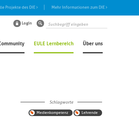
lle Projekte des DIE
Mehr Informationen zum DIE
Login
Suche
Community
EULE Lernbereich
Über uns
Schlagworte
Medienkompetenz
Lehrende