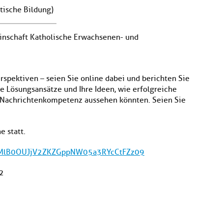
itische Bildung)
inschaft Katholische Erwachsenen- und
erspektiven – seien Sie online dabei und berichten Sie
re Lösungsansätze und Ihre Ideen, wie erfolgreiche
 Nachrichtenkompetenz aussehen könnten. Seien Sie
e statt.
d=MlB0OUJjV2ZKZGppNW05a3RYcCtFZz09
2