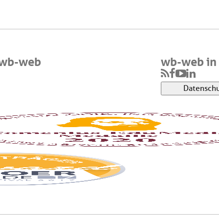
 wb-web
wb-web in 
Datenschu