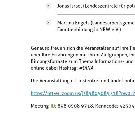
Jonas Israel (Landeszentrale für pol
Martina Engels (Landesarbeitsgeme
Familienbildung in NRW e.V.)
Genauso freuen sich die Veranstalter auf Ihre P
über Ihre Erfahrungen mit Ihren Zielgruppen, Ih
Bildungsformate zum Thema Informations- und
online dabei Hashtag:
#DINA
Die Veranstaltung ist kostenfrei und findet onlin
https://btl-eu.zoom.us/j/89805089718?pw
Meeting-
ID
: 898 0508 9718, Kenncode: 42504