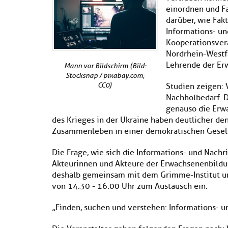
einordnen und Fa
darüber, wie Fak
Informations- u
Kooperationsvera
Nordrhein-Westfa
Lehrende der Er
Mann vor Bildschirm (Bild:
Stocksnap / pixabay.com;
CC0)
Studien zeigen: 
Nachholbedarf. D
genauso die Erw
des Krieges in der Ukraine haben deutlicher de
Zusammenleben in einer demokratischen Gesell
Die Frage, wie sich die Informations- und Nachr
Akteurinnen und Akteure der Erwachsenenbildun
deshalb gemeinsam mit dem Grimme-Institut und
von 14.30 - 16.00 Uhr zum Austausch ein:
„Finden, suchen und verstehen: Informations- 