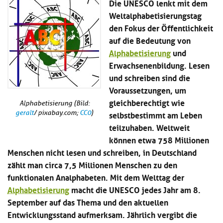
Die UNESCO lenkt mit dem
Kl
Material
u
de
Weltalphabetisierungstag
si
di
Se
hi
den Fokus der Öffentlichkeit
Un
Do
Podcast
u
de
an
auf die Bedeutung von
di
Se
Alphabetisierung
und
Un
Wi
Erwachsenenbildung. Lesen
Kl
Community
de
an
si
Se
und schreiben sind die
hi
Ma
Voraussetzungen, um
Kl
EULE Lernbereich
u
an
gleichberechtigt wie
si
di
Alphabetisierung (Bild:
hi
selbstbestimmt am Leben
Un
geralt
/ pixabay.com;
CC0
)
Kl
Über uns
u
de
teilzuhaben. Weltweit
si
di
Se
können etwa 758 Millionen
hi
Un
C
Menschen nicht lesen und schreiben, in Deutschland
u
de
an
di
Se
zählt man circa 7,5 Millionen Menschen zu den
Un
EU
funktionalen Analphabeten. Mit dem Welttag der
de
Le
Alphabetisierung
macht die UNESCO jedes Jahr am 8.
Se
an
September auf das Thema und den aktuellen
Üb
un
Entwicklungsstand aufmerksam. Jährlich vergibt die
an