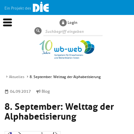
Ein Projekt des
Login
Suche
Aktuelles
8. September: Welttag der Alphabetisierung
Aktuelles
04.09.2017
Blog
8. September: Welttag der
Kl
Dossiers
si
Alphabetisierung
hi
Kl
Wissen
u
si
di
hi
Un