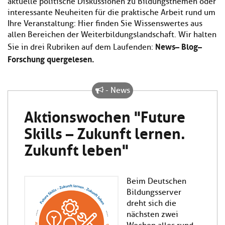
aktuelle politische Diskussionen zu Bildungsthemen oder
Kl
Material
u
de
interessante Neuheiten für die praktische Arbeit rund um
si
di
Se
Ihre Veranstaltung: Hier finden Sie Wissenswertes aus
hi
Un
Do
allen Bereichen der Weiterbildungslandschaft. Wir halten
Podcast
u
de
an
News – Blog –
di
Se
Sie in drei Rubriken auf dem Laufenden:
Un
Wi
Forschung quergelesen.
Kl
Community
de
an
si
Se
hi
Ma
- News
Kl
EULE Lernbereich
u
an
si
di
Aktionswochen "Future
hi
Un
Kl
Über uns
u
de
Skills – Zukunft lernen.
si
di
Se
Zukunft leben"
hi
Un
C
u
de
an
di
Se
Un
EU
Beim Deutschen
de
Le
Bildungsserver
Se
an
dreht sich die
Üb
un
nächsten zwei
an