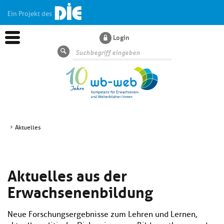
Ein Projekt des
Login
Suche
Aktuelles
Aktuelles
Aktuelles aus der
Kl
Dossiers
si
Erwachsenenbildung
hi
Kl
Wissen
u
si
di
Neue Forschungsergebnisse zum Lehren und Lernen,
hi
Un