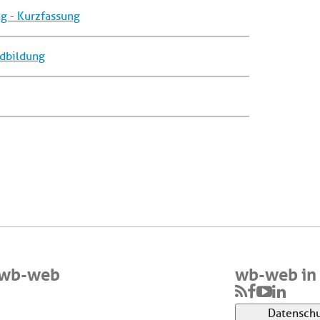
g - Kurzfassung
dbildung
 wb-web
wb-web in 
Datenschu