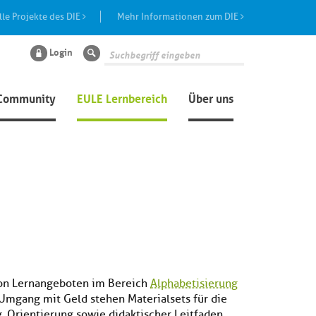
lle Projekte des DIE
Mehr Informationen zum DIE
Login
Suche
Community
EULE Lernbereich
Über uns
von Lernangeboten im Bereich
Alphabetisierung
mgang mit Geld stehen Materialsets für die
, Orientierung sowie didaktischer Leitfaden