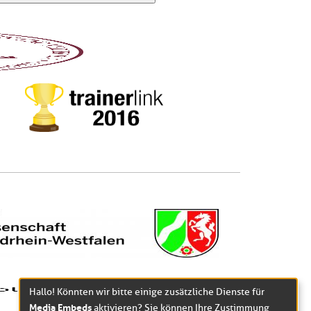
Hallo! Könnten wir bitte einige zusätzliche Dienste für
Media Embeds
aktivieren? Sie können Ihre Zustimmung