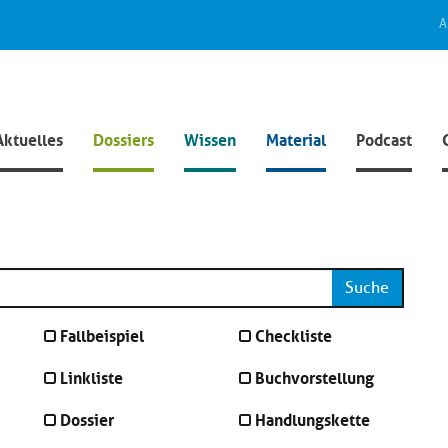
A
Aktuelles
Dossiers
Wissen
Material
Podcast
Suche
Fallbeispiel
Checkliste
Linkliste
Buchvorstellung
Dossier
Handlungskette