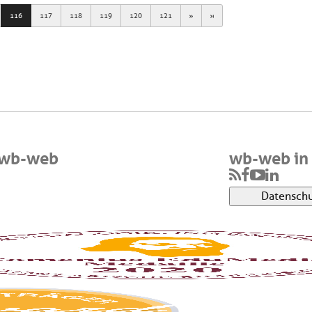
Next
Last
116
117
118
119
120
121
 wb-web
wb-web in 
Datenschu