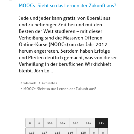
MOOCs: Sieht so das Lernen der Zukunft aus?
Jede und jeder kann gratis, von überall aus
und zu beliebiger Zeit bei und mit den
Besten der Welt studieren – mit dieser
Verheißung sind die Massiven Offenen
Online-Kurse (MOOCs) um das Jahr 2012
herum angetreten. Seitdem haben Erfolge
und Pleiten deutlich gemacht, was von dieser
Verheißung in der beruflichen Wirklichkeit
bleibt. Jörn Lo...
wb-web
Aktuelles
MOOCs: Sieht so das Lernen der Zukunft aus?
First
Previous
111
112
113
114
115
Next
Last
116
117
118
119
120