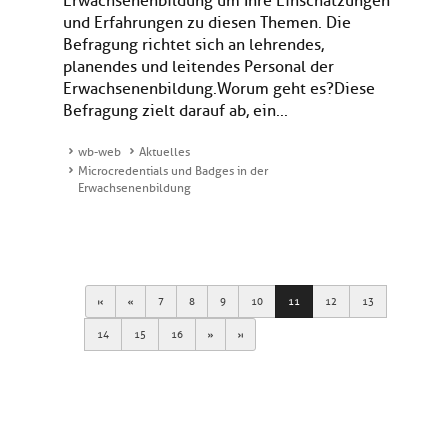
Erwachsenenbildung um Ihre Einschätzungen
und Erfahrungen zu diesen Themen. Die
Befragung richtet sich an lehrendes,
planendes und leitendes Personal der
Erwachsenenbildung.Worum geht es?Diese
Befragung zielt darauf ab, ein...
wb-web
Aktuelles
Microcredentials und Badges in der
Erwachsenenbildung
First
Previous
7
8
9
10
11
12
13
Next
Last
14
15
16