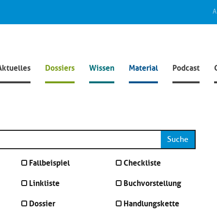
A
Aktuelles
Dossiers
Wissen
Material
Podcast
Suche
Fallbeispiel
Checkliste
Linkliste
Buchvorstellung
Dossier
Handlungskette