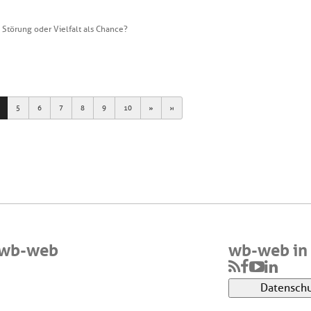
 Störung oder Vielfalt als Chance?
Next
Last
5
6
7
8
9
10
 wb-web
wb-web in 
Datenschu