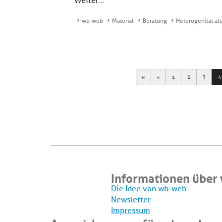
Weiter...
wb-web
Material
Beratung
Heterogenität als
First
Previous
1
2
3
4
Informationen über
Die Idee von wb-web
Newsletter
Impressum