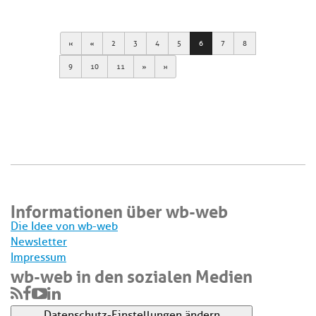
First
Previous
2
3
4
5
6
7
8
Next
Last
9
10
11
Informationen über wb-web
Die Idee von wb-web
Newsletter
Impressum
wb-web in den sozialen Medien
Datenschutz-Einstellungen ändern