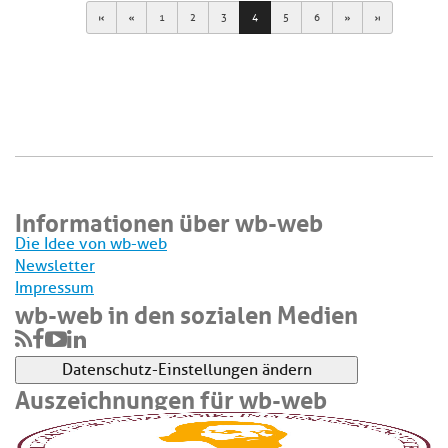
First
Previous
Next
Last
1
2
3
4
5
6
Informationen über wb-web
Die Idee von wb-web
Newsletter
Impressum
wb-web in den sozialen Medien
Datenschutz-Einstellungen ändern
Auszeichnungen für wb-web