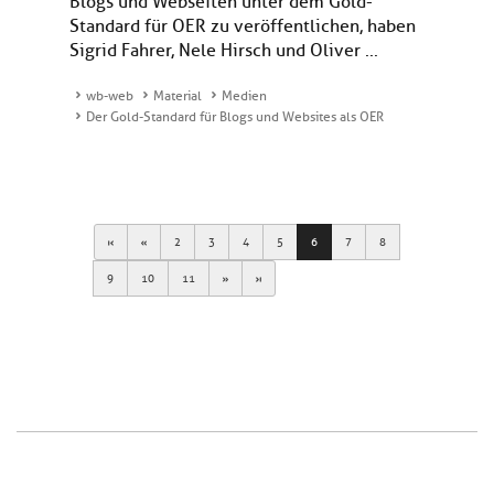
Blogs und Webseiten unter dem Gold-
Standard für OER zu veröffentlichen, haben
Sigrid Fahrer, Nele Hirsch und Oliver ...
wb-web
Material
Medien
Der Gold-Standard für Blogs und Websites als OER
First
Previous
2
3
4
5
6
7
8
Next
Last
9
10
11