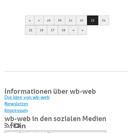
First
Previous
19
20
21
22
23
24
Next
Last
25
26
27
28
Informationen über wb-web
Die Idee von wb-web
Newsletter
Impressum
wb-web in den sozialen Medien