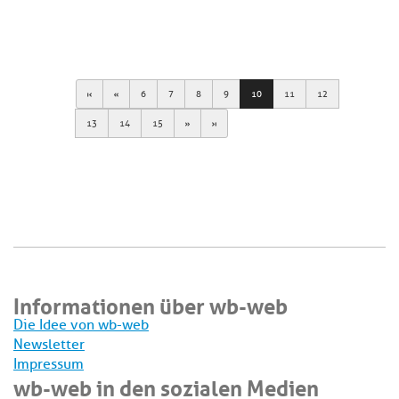
First
Previous
6
7
8
9
10
11
12
Next
Last
13
14
15
Informationen über wb-web
Die Idee von wb-web
Newsletter
Impressum
wb-web in den sozialen Medien