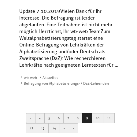
Update 7.10.2019Vielen Dank für Ihr
Interesse. Die Befragung ist leider
abgelaufen. Eine Teilnahme ist nicht mehr
möglich.Herzlichst, Ihr wb-web TeamZum
Weltalphabetisierungstag startet eine
Online-Befragung von Lehrkräften der
Alphabetisierung und/oder Deutsch als
Zweitsprache (DaZ): Wie recherchieren
Lehrkräfte nach geeigneten Lerntexten für ...
wb-web
Aktuelles
Befragung von Alphabetisierungs- / DaZ-Lehrenden
First
Previous
5
6
7
8
9
10
11
Next
Last
12
13
14