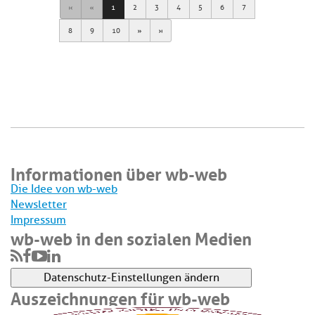
First
Previous
1
2
3
4
5
6
7
Next
Last
8
9
10
Informationen über wb-web
Die Idee von wb-web
Newsletter
Impressum
wb-web in den sozialen Medien
Datenschutz-Einstellungen ändern
Auszeichnungen für wb-web