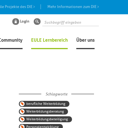
lle Projekte des DIE
Mehr Informationen zum DIE
Login
Suche
Community
EULE Lernbereich
Über uns
Schlagworte
berufliche Weiterbildung
Weiterbildungsberatung
Weiterbildungsbeteiligung
Personalentwicklung