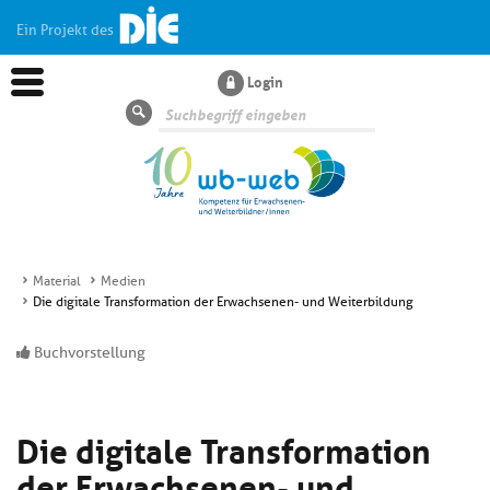
Ein Projekt des
Login
Suche
Material
Medien
Die digitale Transformation der Erwachsenen- und Weiterbildung
Aktuelles
Buchvorstellung
Kl
Dossiers
si
hi
Die digitale Transformation
Kl
Wissen
u
si
di
der Erwachsenen- und
hi
Un