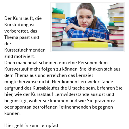
Kl
Material
u
de
si
di
Se
hi
Un
Do
Der Kurs läuft, die
Podcast
u
de
an
Kursleitung ist
di
Se
vorbereitet, das
Un
Wi
Kl
Community
Thema passt und
de
an
si
Se
die
hi
Ma
Kursteilnehmenden
Kl
EULE Lernbereich
u
an
sind motiviert.
si
di
Doch manchmal scheinen einzelne Personen dem
hi
Un
Kursverlauf nicht folgen zu können. Sie klinken sich aus
Kl
Über uns
u
de
dem Thema aus und erreichen das Lernziel
si
di
Se
möglicherweise nicht. Hier können Lernwiderstände
hi
Un
C
u
aufgrund des Kursablaufes die Ursache sein. Erfahren Sie
de
an
di
Se
hier, wie der Kursablauf Lernwiderstände auslöst und
Un
EU
begünstigt, woher sie kommen und wie Sie präventiv
de
Le
oder spontan betroffenen Teilnehmenden begegnen
Se
an
können.
Üb
un
Hier geht´s zum Lernpfad:
an