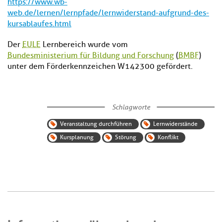
https://www.wb-
web.de/lernen/lernpfade/lernwiderstand-aufgrund-des-
kursablaufes.html
Der
EULE
Lernbereich wurde vom
Bundesministerium für Bildung und Forschung
(
BMBF
)
unter dem Förderkennzeichen W142300 gefördert.
Schlagworte
Veranstaltung durchführen
Lernwiderstände
Kursplanung
Störung
Konflikt