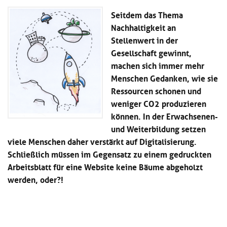
Kl
Material
u
de
Seitdem das Thema
si
di
Se
Nachhaltigkeit an
hi
Un
Do
Podcast
u
de
an
Stellenwert in der
di
Se
Gesellschaft gewinnt,
Un
Wi
machen sich immer mehr
Kl
Community
de
an
si
Menschen Gedanken, wie sie
Se
hi
Ma
Ressourcen schonen und
Kl
EULE Lernbereich
u
an
weniger CO2 produzieren
si
di
können. In der Erwachsenen-
hi
Un
Kl
Über uns
u
de
und Weiterbildung setzen
si
di
Se
viele Menschen daher verstärkt auf Digitalisierung.
hi
Un
C
Schließlich müssen im Gegensatz zu einem gedruckten
u
de
an
di
Arbeitsblatt für eine Website keine Bäume abgeholzt
Se
Un
EU
werden, oder?!
de
Le
Se
an
Üb
un
an