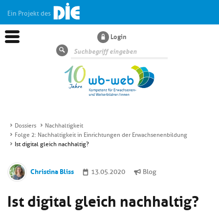
Ein Projekt des
Login
Suche
Dossiers
Nachhaltigkeit
Folge 2: Nachhaltigkeit in Einrichtungen der Erwachsenenbildung
Aktuelles
Ist digital gleich nachhaltig?
Kl
Dossiers
Christina Bliss
13.05.2020
Blog
si
hi
Ist digital gleich nachhaltig?
Kl
Wissen
u
si
di
hi
Un