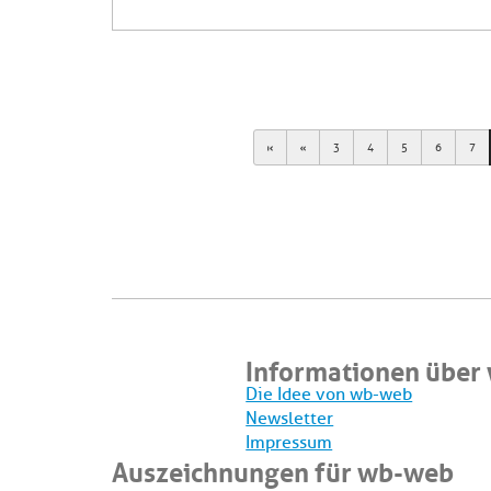
First
Previous
3
4
5
6
7
Informationen über
Die Idee von wb-web
Newsletter
Impressum
Auszeichnungen für wb-web