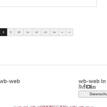
Next
Last
8
9
10
11
12
13
14
 wb-web
wb-web in 
Datenschu