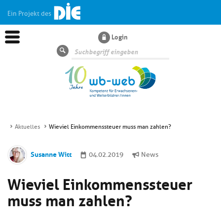
Ein Projekt des
Login
Suche
Aktuelles
Wieviel Einkommenssteuer muss man zahlen?
Aktuelles
Susanne Witt
04.02.2019
News
Kl
Dossiers
Wieviel Einkommenssteuer
si
hi
muss man zahlen?
Kl
Wissen
u
si
di
hi
Un