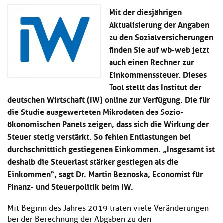
Kl
Material
u
de
Mit der diesjährigen
si
di
Se
Aktualisierung der Angaben
hi
Un
Do
zu den Sozialversicherungen
Podcast
u
de
an
di
Se
finden Sie auf wb-web jetzt
Un
Wi
auch einen Rechner zur
Kl
Community
de
an
Einkommenssteuer. Dieses
si
Se
hi
Tool stellt das Institut der
Ma
Kl
EULE Lernbereich
u
an
deutschen Wirtschaft (IW) online zur Verfügung. Die für
si
di
die Studie ausgewerteten Mikrodaten des Sozio-
hi
Un
Kl
ökonomischen Panels
zeigen, dass sich die Wirkung der
Über uns
u
de
si
di
Se
Steuer stetig verstärkt. So fehlen Entlastungen bei
hi
Un
C
durchschnittlich gestiegenen Einkommen. „Insgesamt ist
u
de
an
deshalb die Steuerlast stärker gestiegen als die
di
Se
Un
Einkommen“, sagt Dr. Martin Beznoska, Economist für
EU
de
Le
Finanz- und Steuerpolitik beim IW.
Se
an
Üb
Mit Beginn des Jahres 2019 traten viele Veränderungen
un
bei der Berechnung der Abgaben zu den
an