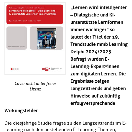
Kl
Material
u
de
„Lernen wird intelligenter
si
di
Se
– Dialogische und KI-
hi
Un
Do
unterstützte Lernformen
Podcast
u
de
an
di
Se
immer wichtiger“ so
Un
Wi
lautet der Titel der 19.
Kl
Community
de
an
Trendstudie mmb Learning
si
Se
hi
Delphi 2024/2025.
Ma
Kl
EULE Lernbereich
u
an
Befragt wurden E-
si
di
Learning-Expert*innen
hi
Un
Kl
zum digitalen Lernen. Die
Über uns
u
de
si
di
Se
Ergebnisse zeigen
hi
Cover nicht unter freier
Un
C
Langzeittrends und geben
Lizenz
u
de
an
Hinweise auf zukünftig
di
Se
Un
erfolgversprechende
EU
de
Le
Wirkungsfelder.
Se
an
Üb
Die diesjährige Studie fragte zu den Langzeittrends im E-
un
Learning nach den anstehenden E-Learning-Themen,
an