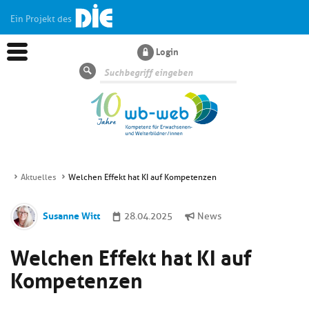
Ein Projekt des
Login
Suche
Aktuelles
Welchen Effekt hat KI auf Kompetenzen
Aktuelles
Susanne Witt
28.04.2025
News
Kl
Dossiers
Welchen Effekt hat KI auf
si
hi
Kompetenzen
Kl
Wissen
u
si
di
hi
Un