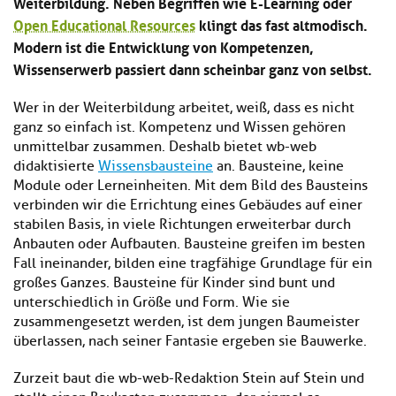
Weiterbildung. Neben Begriffen wie E-Learning oder
Kl
Material
u
de
Open Educational Resources
klingt das fast altmodisch.
si
di
Se
Modern ist die Entwicklung von Kompetenzen,
hi
Un
Do
Podcast
u
de
an
Wissenserwerb passiert dann scheinbar ganz von selbst.
di
Se
Un
Wi
Wer in der Weiterbildung arbeitet, weiß, dass es nicht
Kl
Community
de
an
ganz so einfach ist. Kompetenz und Wissen gehören
si
Se
unmittelbar zusammen. Deshalb bietet wb-web
hi
Ma
Kl
EULE Lernbereich
u
didaktisierte
Wissensbausteine
an. Bausteine, keine
an
si
di
Module oder Lerneinheiten. Mit dem Bild des Bausteins
hi
Un
verbinden wir die Errichtung eines Gebäudes auf einer
Kl
Über uns
u
de
stabilen Basis, in viele Richtungen erweiterbar durch
si
di
Se
Anbauten oder Aufbauten. Bausteine greifen im besten
hi
Un
C
Fall ineinander, bilden eine tragfähige Grundlage für ein
u
de
an
großes Ganzes. Bausteine für Kinder sind bunt und
di
Se
unterschiedlich in Größe und Form. Wie sie
Un
EU
zusammengesetzt werden, ist dem jungen Baumeister
de
Le
Se
überlassen, nach seiner Fantasie ergeben sie Bauwerke.
an
Üb
un
Zurzeit baut die wb-web-Redaktion Stein auf Stein und
an