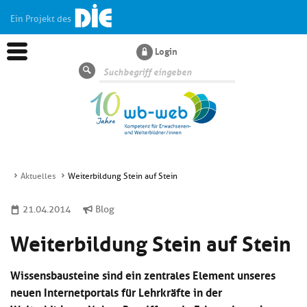
Ein Projekt des
Login
Suche
Aktuelles
Weiterbildung Stein auf Stein
Aktuelles
21.04.2014
Blog
Weiterbildung Stein auf Stein
Kl
Dossiers
si
hi
Wissensbausteine sind ein zentrales Element unseres
Kl
Wissen
u
si
di
neuen Internetportals für Lehrkräfte in der
hi
Un