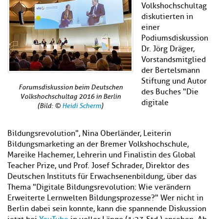
Kl
Material
Volkshochschultag
u
de
si
di
Se
diskutierten in
hi
Un
Do
einer
Podcast
u
de
an
Podiumsdiskussion
di
Se
Dr. Jörg Dräger,
Un
Wi
Vorstandsmitglied
Kl
Community
de
an
der Bertelsmann
si
Se
Stiftung und Autor
hi
Ma
Forumsdiskussion beim Deutschen
Kl
EULE Lernbereich
u
des Buches "Die
an
Volkshochschultag 2016 in Berlin
si
di
digitale
(Bild: ©
Heidi Scherm
)
hi
Un
Kl
Über uns
u
de
si
di
Se
Bildungsrevolution", Nina Oberländer, Leiterin
hi
Un
C
Bildungsmarketing an der Bremer Volkshochschule,
u
de
an
Mareike Hachemer, Lehrerin und Finalistin des Global
di
Se
Teacher Prize, und Prof. Josef Schrader, Direktor des
Un
EU
Deutschen Instituts für Erwachsenenbildung, über das
de
Le
Thema "Digitale Bildungsrevolution: Wie verändern
Se
an
Üb
Erweiterte Lernwelten Bildungsprozesse?" Wer nicht in
un
Berlin dabei sein konnte, kann die spannende Diskussion
an