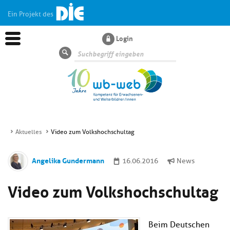
Ein Projekt des
Login
Suche
Aktuelles
Video zum Volkshochschultag
Aktuelles
Angelika Gundermann
16.06.2016
News
Kl
Dossiers
Video zum Volkshochschultag
si
hi
Kl
Wissen
u
si
di
Beim Deutschen
hi
Un