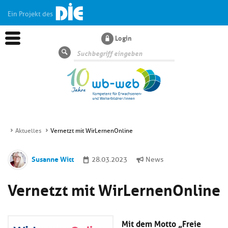
Ein Projekt des
Login
Suche
Aktuelles
Vernetzt mit WirLernenOnline
Aktuelles
Susanne Witt
28.03.2023
News
Kl
Dossiers
Vernetzt mit WirLernenOnline
si
hi
Kl
Wissen
u
si
di
Mit dem Motto „Freie
hi
Un