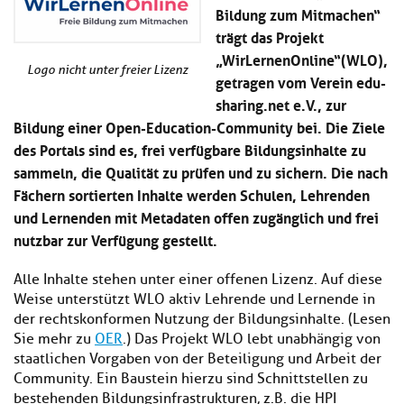
Kl
Material
Bildung zum Mitmachen“
u
de
si
di
Se
trägt das Projekt
hi
Un
Do
„WirLernenOnline“(WLO),
Podcast
u
de
an
Logo nicht unter freier Lizenz
getragen vom Verein edu-
di
Se
Un
sharing.net e.V., zur
Wi
Kl
Community
de
an
Bildung einer Open-Education-Community bei. Die Ziele
si
Se
des Portals sind es, frei verfügbare Bildungsinhalte zu
hi
Ma
Kl
sammeln, die Qualität zu prüfen und zu sichern. Die nach
EULE Lernbereich
u
an
si
di
Fächern sortierten Inhalte werden Schulen, Lehrenden
hi
Un
und Lernenden mit Metadaten offen zugänglich und frei
Kl
Über uns
u
de
nutzbar zur Verfügung gestellt.
si
di
Se
hi
Un
C
u
de
an
Alle Inhalte stehen unter einer offenen Lizenz. Auf diese
di
Se
Weise unterstützt WLO aktiv Lehrende und Lernende in
Un
EU
der rechtskonformen Nutzung der Bildungsinhalte. (Lesen
de
Le
Sie mehr zu
OER
.) Das Projekt WLO lebt unabhängig von
Se
an
staatlichen Vorgaben von der Beteiligung und Arbeit der
Üb
Community. Ein Baustein hierzu sind Schnittstellen zu
un
bestehenden Bildungsinfrastrukturen, z.B. die HPI
an