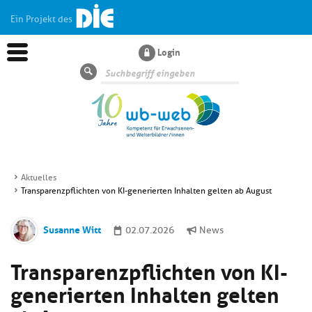
Ein Projekt des
Login
Suche
Aktuelles
Transparenzpflichten von KI-generierten Inhalten gelten ab August
Aktuelles
Susanne Witt
02.07.2026
News
Kl
Dossiers
si
Transparenzpflichten von KI-
hi
Kl
Wissen
u
generierten Inhalten gelten
si
di
hi
Un