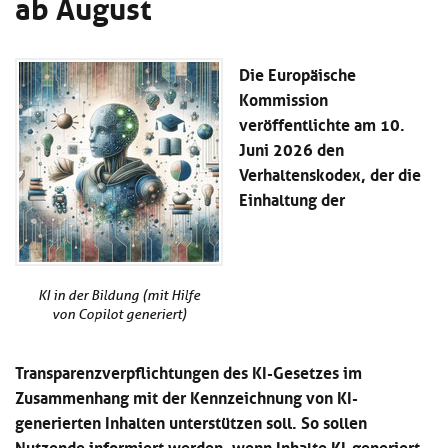
ab August
Kl
Material
u
de
si
di
Se
hi
Un
Do
Die Europäische
Podcast
u
de
an
di
Se
Kommission
Un
Wi
veröffentlichte am 10.
Kl
Community
de
an
Juni 2026 den
si
Se
hi
Verhaltenskodex, der die
Ma
Kl
EULE Lernbereich
u
an
Einhaltung der
si
di
hi
Un
Kl
Über uns
u
de
si
di
Se
hi
Un
C
KI in der Bildung (mit Hilfe
u
de
an
von Copilot generiert)
di
Se
Un
EU
de
Le
Transparenzverpflichtungen des KI-Gesetzes im
Se
an
Zusammenhang mit der Kennzeichnung von KI-
Üb
generierten Inhalten unterstützen soll. So sollen
un
Nutzende informiert werden, wenn Inhalte KI-generiert
an